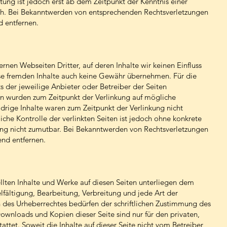
tung ist jedoch erst ab dem Zeitpunkt der Kenntnis einer
ch. Bei Bekanntwerden von entsprechenden Rechtsverletzungen
 entfernen.
rnen Webseiten Dritter, auf deren Inhalte wir keinen Einfluss
se fremden Inhalte auch keine Gewähr übernehmen. Für die
ets der jeweilige Anbieter oder Betreiber der Seiten
ten wurden zum Zeitpunkt der Verlinkung auf mögliche
drige Inhalte waren zum Zeitpunkt der Verlinkung nicht
iche Kontrolle der verlinkten Seiten ist jedoch ohne konkrete
ung nicht zumutbar. Bei Bekanntwerden von Rechtsverletzungen
nd entfernen.
ellten Inhalte und Werke auf diesen Seiten unterliegen dem
lfältigung, Bearbeitung, Verbreitung und jede Art der
des Urheberrechtes bedürfen der schriftlichen Zustimmung des
Downloads und Kopien dieser Seite sind nur für den privaten,
ttet. Soweit die Inhalte auf dieser Seite nicht vom Betreiber