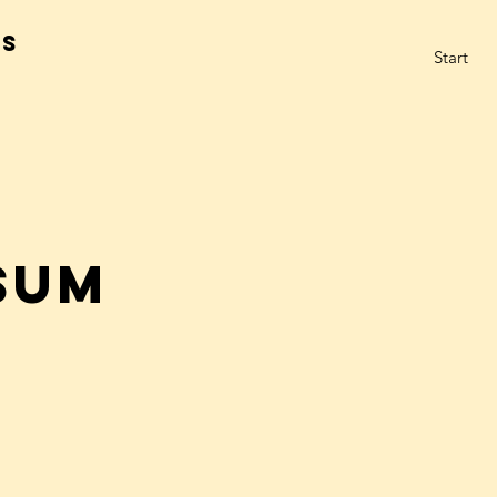
ys
Start
sum